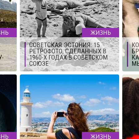
ЗНЬ
ЖИЗНЬ
СОВЕТСКАЯ ЭСТОНИЯ: 15
КО
РЕТРОФОТО, СДЕЛАННЫХ В
БР
У-
1960-Х ГОДАХ В СОВЕТСКОМ
КА
СОЮЗЕ
М
ЗНЬ
ЖИЗНЬ