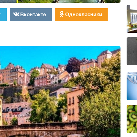
r
Вконтакте
Однокласники