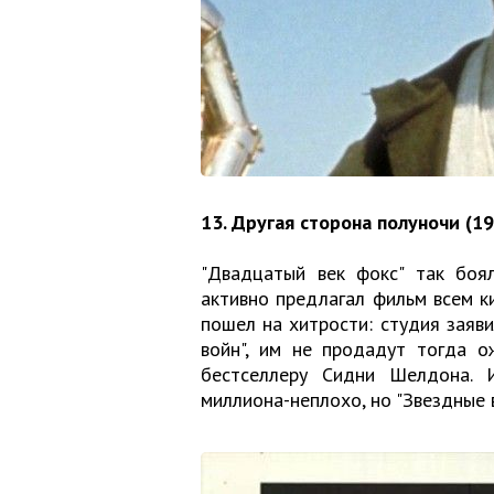
13. Другая сторона полуночи (1
"Двадцатый век фокс" так боял
активно предлагал фильм всем ки
пошел на хитрости: студия заяви
войн", им не продадут тогда о
бестселлеру Сидни Шелдона. И
миллиона-неплохо, но "Звездные 