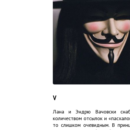
V
Лана и Эндрю Вачовски сна
количеством отсылок и «пасхалок
то слишком очевидным. В принц