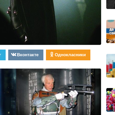
r
Вконтакте
Однокласники