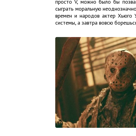
просто V, можно было бы позва
сыграть моральную неоднозначнос
времен и народов актер Хьюго 
системы, а завтра вовсю борешься