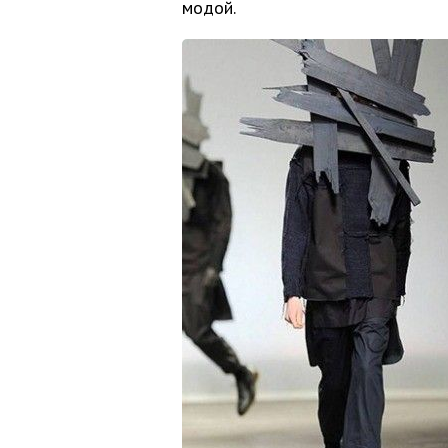
модой.