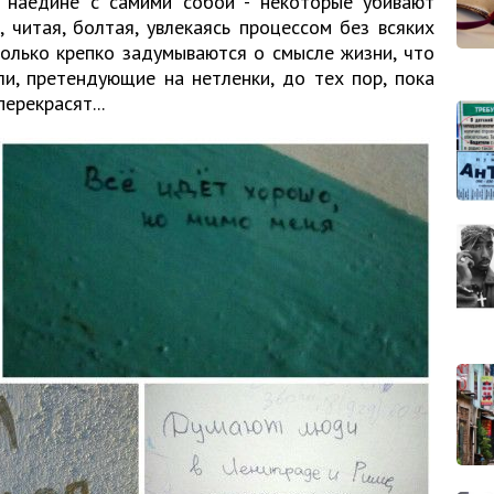
 наедине с самими собой - некоторые убивают
 читая, болтая, увлекаясь процессом без всяких
только крепко задумываются о смысле жизни, что
и, претендующие на нетленки, до тех пор, пока
ерекрасят...