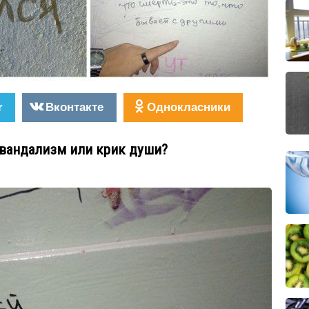
r
Вконтакте
Однокласники
, вандализм или крик души?