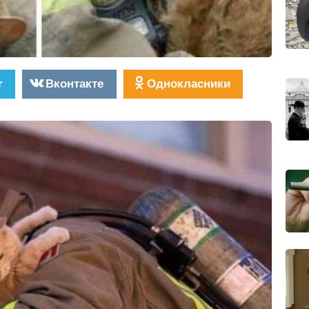
r
Вконтакте
Однокласники