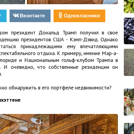
r
Вконтакте
Однокласники
дом президент Дональд Трамп получил в свое
иденцию президентов США - Кэмп-Дэвид. Однако
таться принадлежащими ему впечатляющими
пектабельного отдыха. К примеру, имение Мар-а-
лориде и Национальным гольф-клубом Трампа в
. И очевидно, что собственные резиденции он
.
жно обнаружить в его портфеле недвижимости?
нхэттене