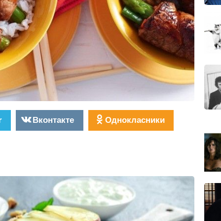
r
Вконтакте
Однокласники