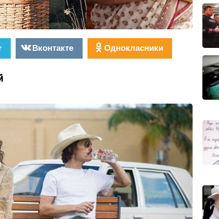
r
Вконтакте
Однокласники
й