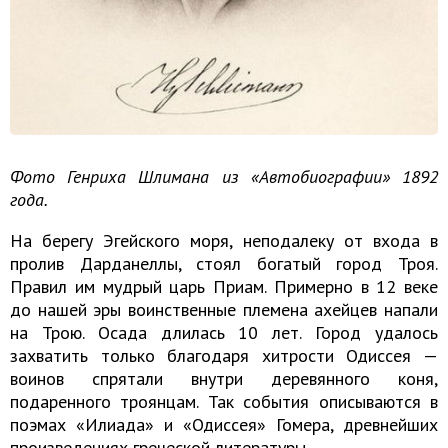
Фото Генриха Шлимана из «Автобиографии» 1892
года.
На берегу Эгейского моря, неподалеку от входа в
пролив Дарданеллы, стоял богатый город Троя.
Правил им мудрый царь Приам. Примерно в 12 веке
до нашей эры воинственные племена ахейцев напали
на Трою. Осада длилась 10 лет. Город удалось
захватить только благодаря хитрости Одиссея —
воинов спрятали внутри деревянного коня,
подаренного троянцам. Так события описываются в
поэмах «Илиада» и «Одиссея» Гомера, древнейших
произведениях греческой литературы.