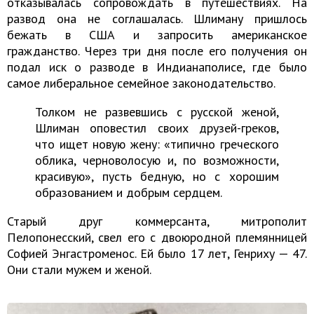
отказывалась сопровождать в путешествиях. На
развод она не соглашалась. Шлиману пришлось
бежать в США и запросить американское
гражданство. Через три дня после его получения он
подал иск о разводе в Индианаполисе, где было
самое либеральное семейное законодательство.
Толком не развевшись с русской женой,
Шлиман оповестил своих друзей-греков,
что ищет новую жену: «типично греческого
облика, черноволосую и, по возможности,
красивую», пусть бедную, но с хорошим
образованием и добрым сердцем.
Старый друг коммерсанта, митрополит
Пелопонесский, свел его с двоюродной племянницей
Софией Энгастроменос. Ей было 17 лет, Генриху — 47.
Они стали мужем и женой.