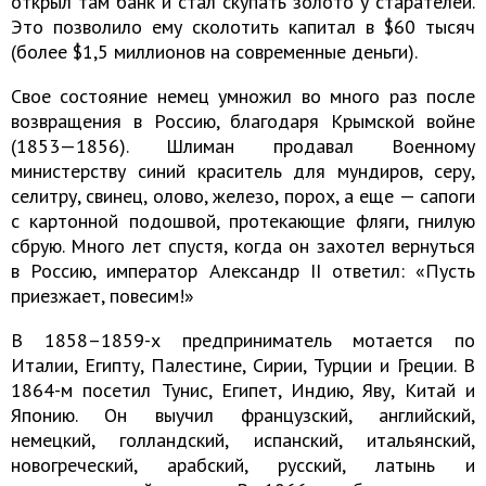
открыл там банк и стал скупать золото у старателей.
Это позволило ему сколотить капитал в $60 тысяч
(более $1,5 миллионов на современные деньги).
Свое состояние немец умножил во много раз после
возвращения в Россию, благодаря Крымской войне
(1853—1856). Шлиман продавал Военному
министерству синий краситель для мундиров, серу,
селитру, свинец, олово, железо, порох, а еще — сапоги
с картонной подошвой, протекающие фляги, гнилую
сбрую. Много лет спустя, когда он захотел вернуться
в Россию, император Александр II ответил: «Пусть
приезжает, повесим!»
В 1858–1859-х предприниматель мотается по
Италии, Египту, Палестине, Сирии, Турции и Греции. В
1864-м посетил Тунис, Египет, Индию, Яву, Китай и
Японию. Он выучил французский, английский,
немецкий, голландский, испанский, итальянский,
новогреческий, арабский, русский, латынь и