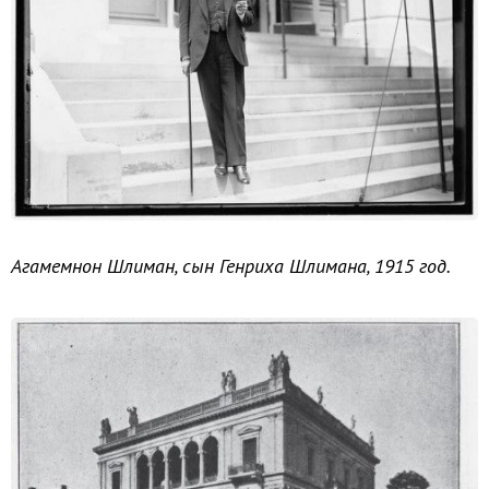
Агамемнон Шлиман, сын Генриха Шлимана, 1915 год.