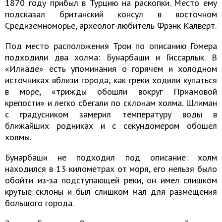
1870 году прибыл в Турцию на раскопки. Место ему
подсказал британский консул в восточном
Средиземноморье, археолог-любитель Фрэнк Калверт.
Под место расположения Трои по описанию Гомера
подходили два холма: Бунарбаши и Гиссарлык. В
«Илиаде» есть упоминания о горячем и холодном
источниках вблизи города, как греки ходили купаться
в море, «трижды обошли вокруг Приамовой
крепости» и легко сбегали по склонам холма. Шлиман
с градусником замерил температуру воды в
ближайших родниках и с секундомером обошел
холмы.
Бунарбаши не подходил под описание: холм
находился в 13 километрах от моря, его нельзя было
обойти из-за подступающей реки, он имел слишком
крутые склоны и был слишком мал для размещения
большого города.