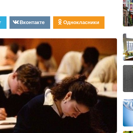
r
Вконтакте
Однокласники