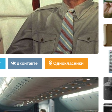
r
Вконтакте
Однокласники