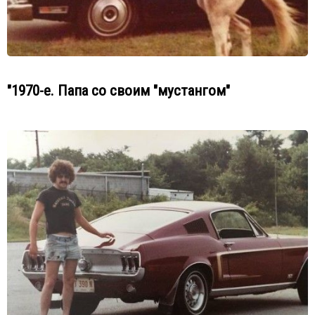
"1970-е. Папа со своим "мустангом"