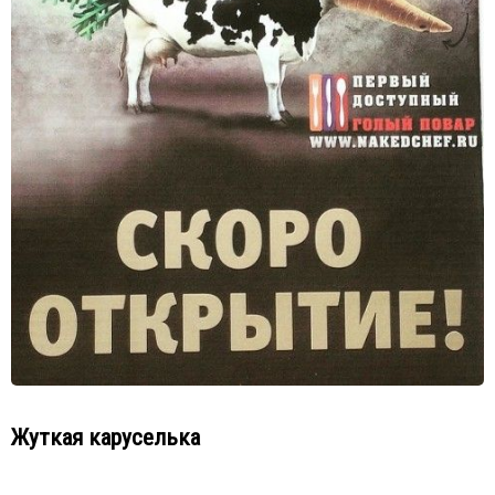
Жуткая каруселька