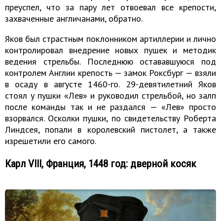
преуспел, что за пару лет отвоевал все крепости,
захваченные англичанами, обратно.
Яков был страстным поклонником артиллерии и лично
контролировал внедрение новых пушек и методик
ведения стрельбы. Последнюю остававшуюся под
контролем Англии крепость — замок Роксбург — взяли
в осаду в августе 1460-го. 29-девятилетний Яков
стоял у пушки «Лев» и руководил стрельбой, но залп
после команды так и не раздался — «Лев» просто
взорвался. Осколки пушки, по свидетельству Роберта
Линдсея, попали в королевский пистолет, а также
изрешетили его самого.
Карл VIII, Франция, 1448 год: дверной косяк