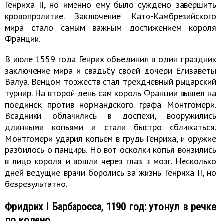
Генриха II, но именно ему было суждено завершить
кровопролитие. Заключение Като-Камбрезийского
мира стало самым важным достижением короля
Франции.
В июле 1559 года Генрих объединил в один праздник
заключение мира и свадьбу своей дочери Елизаветы
Валуа. Венцом торжеств стал трехдневный рыцарский
турнир. На второй день сам король Франции вышел на
поединок против нормандского графа Монтгомери.
Всадники облачились в доспехи, вооружились
длинными копьями и стали быстро сближаться.
Монтгомери ударил копьем в грудь Генриха, и оружие
разбилось о панцирь. Но вот осколки копья вонзились
в лицо короля и вошли через глаз в мозг. Несколько
дней ведущие врачи боролись за жизнь Генриха II, но
безрезультатно.
Фридрих I Барбаросса, 1190 год: утонул в речке
по колено