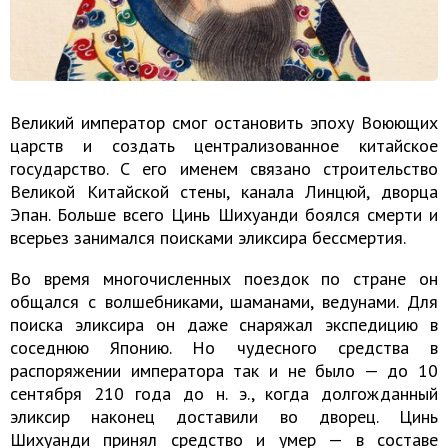
Великий император смог остановить эпоху Воюющих
царств и создать централизованное китайское
государство. С его именем связано строительство
Великой Китайской стены, канала Линцюй, дворца
Эпан. Больше всего Цинь Шихуанди боялся смерти и
всерьез занимался поисками эликсира бессмертия.
Во время многочисленных поездок по стране он
общался с волшебниками, шаманами, ведунами. Для
поиска эликсира он даже снаряжал экспедицию в
соседнюю Японию. Но чудесного средства в
распоряжении императора так и не было — до 10
сентября 210 года до н. э., когда долгожданный
эликсир наконец доставили во дворец. Цинь
Шихуанди принял средство и умер — в составе