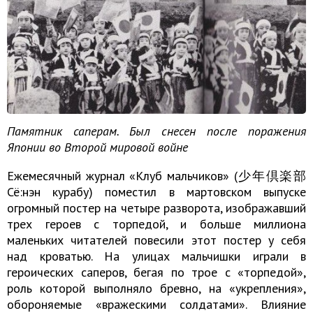
Памятник саперам. Был снесен после поражения
Японии во Второй мировой войне
Ежемесячный журнал «Клуб мальчиков» (少年倶楽部
Сё:нэн курабу) поместил в мартовском выпуске
огромный постер на четыре разворота, изображавший
трех героев с торпедой, и больше миллиона
маленьких читателей повесили этот постер у себя
над кроватью. На улицах мальчишки играли в
героических саперов, бегая по трое с «торпедой»,
роль которой выполняло бревно, на «укрепления»,
обороняемые «вражескими солдатами». Влияние