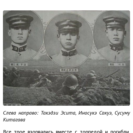
Слева направо: Такэдзи Эсита, Иносукэ Сакуэ, Сусуму
Китагава
Все трое взорвались вместе с торпедой и погибли,