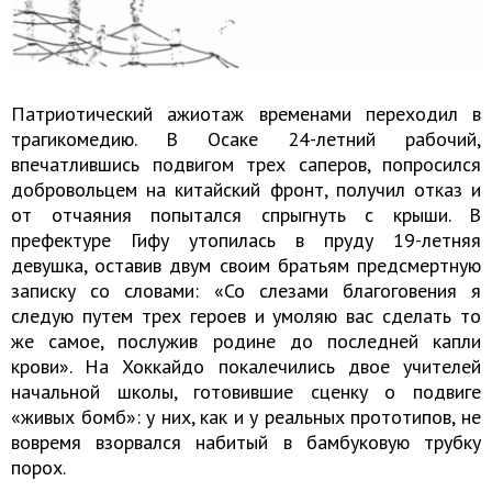
Патриотический ажиотаж временами переходил в
трагикомедию. В Осаке 24-летний рабочий,
впечатлившись подвигом трех саперов, попросился
добровольцем на китайский фронт, получил отказ и
от отчаяния попытался спрыгнуть с крыши. В
префектуре Гифу утопилась в пруду 19-летняя
девушка, оставив двум своим братьям предсмертную
записку со словами: «Со слезами благоговения я
следую путем трех героев и умоляю вас сделать то
же самое, послужив родине до последней капли
крови». На Хоккайдо покалечились двое учителей
начальной школы, готовившие сценку о подвиге
«живых бомб»: у них, как и у реальных прототипов, не
вовремя взорвался набитый в бамбуковую трубку
порох.