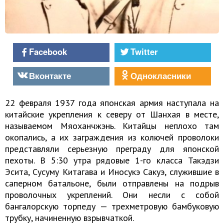
Facebook
Twitter
Вконтакте
Однокласники
22 февраля 1937 года японская армия наступала на
китайские укрепления к северу от Шанхая в месте,
называемом Мяоханчжэнь. Китайцы неплохо там
окопались, а их заграждения из колючей проволоки
представляли серьезную преграду для японской
пехоты. В 5:30 утра рядовые 1-го класса Такэдзи
Эсита, Сусуму Китагава и Иносукэ Сакуэ, служившие в
саперном батальоне, были отправлены на подрыв
проволочных укреплений. Они несли с собой
бангалорскую торпеду — трехметровую бамбуковую
трубку, начиненную взрывчаткой.