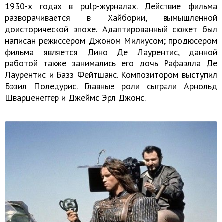
1930-х годах в pulp-журналах. Действие фильма
разворачивается в Хайбории, вымышленной
доисторической эпохе. Адаптированный сюжет был
написан режиссёром Джоном Милиусом; продюсером
фильма является Дино Де Лаурентис, данной
работой также занимались его дочь Рафаэлла Де
Лаурентис и Базз Фейтшанс. Композитором выступил
Бэзил Поледурис. Главные роли сыграли Арнольд
Шварценеггер и Джеймс Эрл Джонс.