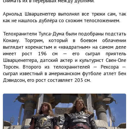
снимать их в перерывах между дублями.
Арнольд Шварценеггер выполнял все трюки сам, так
как не нашлось дублёра со схожим телосложением.
Телохранители Тулса-Дума были подобраны подстать
Конану. Торгрим, который в боевом облачении
выглядит коренастым и «квадратным» на самом деле
имеет рост 196 см — его сыграл приятель
Шварценеггера, датский актер и культурист Свен-Оле
Торсен. Второго из телохранителей — Рексора —
сыграл известный в американском футболе атлет Бен
Дэвидсон, его рост составляет 203 см.