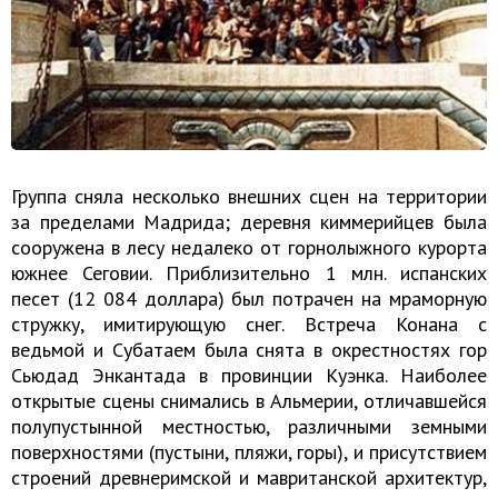
Группа сняла несколько внешних сцен на территории
за пределами Мадрида; деревня киммерийцев была
сооружена в лесу недалеко от горнолыжного курорта
южнее Сеговии. Приблизительно 1 млн. испанских
песет (12 084 доллара) был потрачен на мраморную
стружку, имитирующую снег. Встреча Конана с
ведьмой и Субатаем была снята в окрестностях гор
Сьюдад Энкантада в провинции Куэнка. Наиболее
открытые сцены снимались в Альмерии, отличавшейся
полупустынной местностью, различными земными
поверхностями (пустыни, пляжи, горы), и присутствием
строений древнеримской и мавританской архитектур,