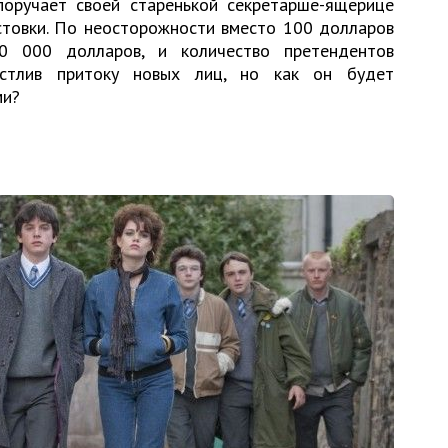
оручает своей старенькой секретарше-ящерице
стовки. По неосторожности вместо 100 долларов
0 000 долларов, и количество претендентов
астлив притоку новых лиц, но как он будет
ми?