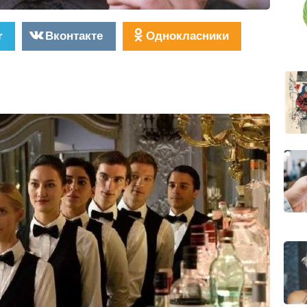
r
Вконтакте
Однокласники