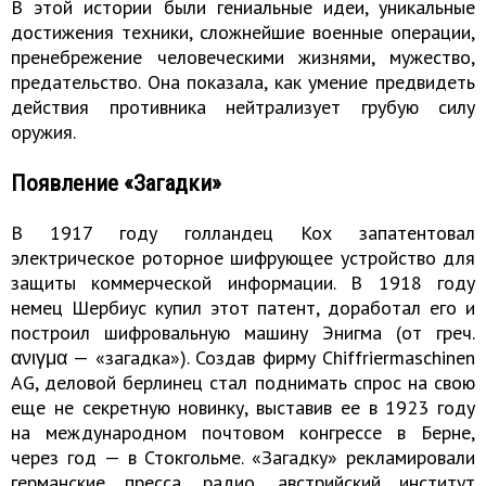
В этой истории были гениальные идеи, уникальные
достижения техники, сложнейшие военные операции,
пренебрежение человеческими жизнями, мужество,
предательство. Она показала, как умение предвидеть
действия противника нейтрализует грубую силу
оружия.
Появление «Загадки»
В 1917 году голландец Кох запатентовал
электрическое роторное шифрующее устройство для
защиты коммерческой информации. В 1918 году
немец Шербиус купил этот патент, доработал его и
построил шифровальную машину Энигма (от греч.
ανιγμα — «загадка»). Создав фирму Chiffriermaschinen
AG, деловой берлинец стал поднимать спрос на свою
еще не секретную новинку, выставив ее в 1923 году
на международном почтовом конгрессе в Берне,
через год — в Стокгольме. «Загадку» рекламировали
германские пресса, радио, австрийский институт