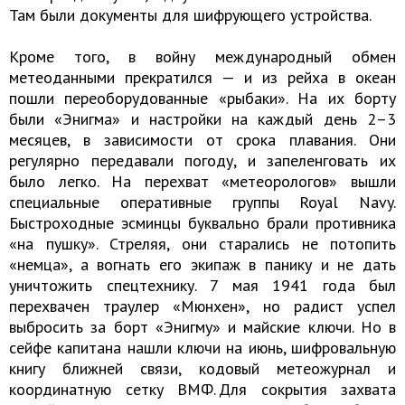
Там были документы для шифрующего устройства.
Кроме того, в войну международный обмен
метеоданными прекратился — и из рейха в океан
пошли переоборудованные «рыбаки». На их борту
были «Энигма» и настройки на каждый день 2–3
месяцев, в зависимости от срока плавания. Они
регулярно передавали погоду, и запеленговать их
было легко. На перехват «метеорологов» вышли
специальные оперативные группы Royal Navy.
Быстроходные эсминцы буквально брали противника
«на пушку». Стреляя, они старались не потопить
«немца», а вогнать его экипаж в панику и не дать
уничтожить спецтехнику. 7 мая 1941 года был
перехвачен траулер «Мюнхен», но радист успел
выбросить за борт «Энигму» и майские ключи. Но в
сейфе капитана нашли ключи на июнь, шифровальную
книгу ближней связи, кодовый метеожурнал и
координатную сетку ВМФ. Для сокрытия захвата