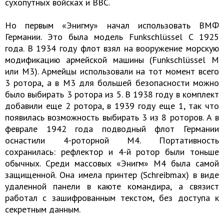
сухопутных войсках и ВВС.
Но первым «Энигму» начал использовать ВМФ
Германии. Это была модель Funkschlüssel C 1925
года. В 1934 году флот взял на вооружение морскую
модификацию армейской машины (Funkschlüssel M
или M3). Армейцы использовали на тот момент всего
3 ротора, а в М3 для большей безопасности можно
было выбирать 3 ротора из 5. В 1938 году в комплект
добавили еще 2 ротора, в 1939 году еще 1, так что
появилась возможность выбирать 3 из 8 роторов. А в
феврале 1942 года подводный флот Германии
оснастили 4-роторной М4. Портативность
сохранилась: рефлектор и 4-й ротор были тоньше
обычных. Среди массовых «Энигм» М4 была самой
защищенной. Она имела принтер (Schreibmax) в виде
удаленной панели в каюте командира, а связист
работал с зашифрованным текстом, без доступа к
секретным данным.