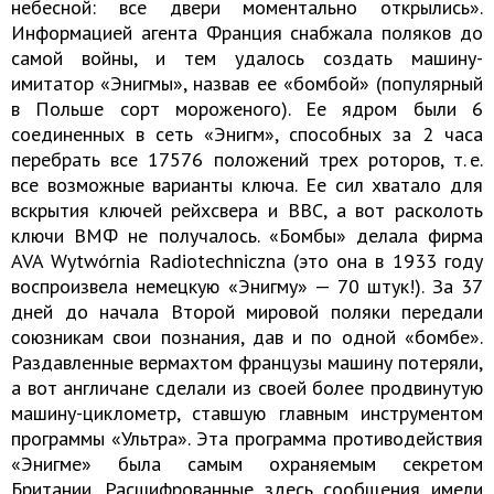
небесной: все двери моментально открылись».
Информацией агента Франция снабжала поляков до
самой войны, и тем удалось создать машину-
имитатор «Энигмы», назвав ее «бомбой» (популярный
в Польше сорт мороженого). Ее ядром были 6
соединенных в сеть «Энигм», способных за 2 часа
перебрать все 17576 положений трех роторов, т. е.
все возможные варианты ключа. Ее сил хватало для
вскрытия ключей рейхсвера и ВВС, а вот расколоть
ключи ВМФ не получалось. «Бомбы» делала фирма
AVA Wytwórnia Radiotechniczna (это она в 1933 году
воспроизвела немецкую «Энигму» — 70 штук!). За 37
дней до начала Второй мировой поляки передали
союзникам свои познания, дав и по одной «бомбе».
Раздавленные вермахтом французы машину потеряли,
а вот англичане сделали из своей более продвинутую
машину-циклометр, ставшую главным инструментом
программы «Ультра». Эта программа противодействия
«Энигме» была самым охраняемым секретом
Британии. Расшифрованные здесь сообщения имели