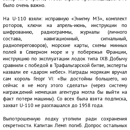
было очень важно.
На U-110 взяли: исправную «Энигму М3», комплект
роторов, ключи на апрель-июнь, инструкции по
шифрованию, радиограммы, журналы (личного
состава, навигационный, сигнальный,
радиопереговоров), морские карты, схемы минных
полей в Северном море и у побережья Франции,
инструкцию по эксплуатации лодок типа IXB. Добычу
сравнили с победой в Трафальгарской битве, эксперты
назвали ее «даром небес». Награды морякам вручал
сам король Георг VI: «Вы достойны большего, но
сейчас я не могу этого сделать» (через систему
награждений немецкая агентура могла бы выйти на
факт потери машины). Со всех была взята подписка,
захват U-110 не разглашался до 1958 года.
Выпотрошенную лодку утопили ради сохранения
секретности. Капитан Лемп погиб. Допрос остальных