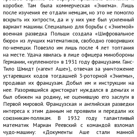
коробке. Там была коммерческая «Энигма». Лишь
после изучения ее отдали немцам, но это не помогло
вскрыть их хитрости, да и у них уже был усиленный
вариант машины. Специально для борьбы с «Энигмой»
военная разведка Польши создала «Шифровальное
бюро» из лучших математиков, свободно говоривших
по-немецки. Повезло им лишь после 4 лет топтания
на месте. Удача явилась в лице офицера минобороны
Германии, «купленного» в 1931 году французами. Ганс-
Тило Шмидт («агент Аше»), отвечая за уничтожение
устаревших кодов тогдашней 3-роторной «Энигмы»,
продавал их французам. Добыл им и инструкции на
нее. Разорившийся аристократ нуждался в деньгах и
был обижен на родину, не оценившую его заслуги в
Первой мировой. Французская и английская разведки
интереса к этим данным не проявили и передали их
союзникам-полякам. В 1932 году талантливый
математик Мариан Реевский с командой взломал
чудо-машину: «Документы Аше стали манной