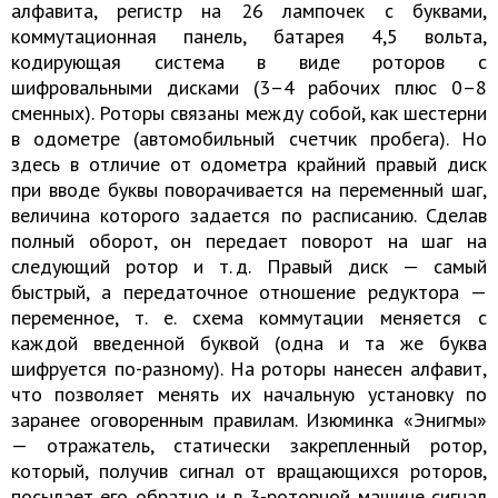
алфавита, регистр на 26 лампочек с буквами,
коммутационная панель, батарея 4,5 вольта,
кодирующая система в виде роторов с
шифровальными дисками (3–4 рабочих плюс 0–8
сменных). Роторы связаны между собой, как шестерни
в одометре (автомобильный счетчик пробега). Но
здесь в отличие от одометра крайний правый диск
при вводе буквы поворачивается на переменный шаг,
величина которого задается по расписанию. Сделав
полный оборот, он передает поворот на шаг на
следующий ротор и т. д. Правый диск — самый
быстрый, а передаточное отношение редуктора —
переменное, т. е. схема коммутации меняется с
каждой введенной буквой (одна и та же буква
шифруется по-разному). На роторы нанесен алфавит,
что позволяет менять их начальную установку по
заранее оговоренным правилам. Изюминка «Энигмы»
— отражатель, статически закрепленный ротор,
который, получив сигнал от вращающихся роторов,
посылает его обратно и в 3-роторной машине сигнал