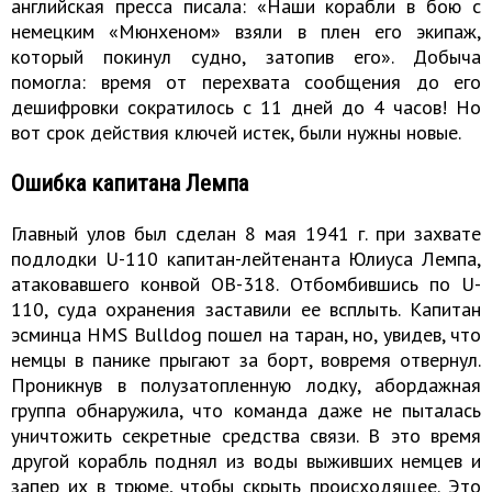
английская пресса писала: «Наши корабли в бою с
немецким «Мюнхеном» взяли в плен его экипаж,
который покинул судно, затопив его». Добыча
помогла: время от перехвата сообщения до его
дешифровки сократилось с 11 дней до 4 часов! Но
вот срок действия ключей истек, были нужны новые.
Ошибка капитана Лемпа
Главный улов был сделан 8 мая 1941 г. при захвате
подлодки U-110 капитан-лейтенанта Юлиуса Лемпа,
атаковавшего конвой ОВ-318. Отбомбившись по U-
110, суда охранения заставили ее всплыть. Капитан
эсминца HMS Bulldog пошел на таран, но, увидев, что
немцы в панике прыгают за борт, вовремя отвернул.
Проникнув в полузатопленную лодку, абордажная
группа обнаружила, что команда даже не пыталась
уничтожить секретные средства связи. В это время
другой корабль поднял из воды выживших немцев и
запер их в трюме, чтобы скрыть происходящее. Это