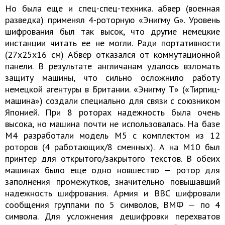
Но была еще и спец-спец-техника. абвер (военная
разведка) применял 4-роторную «Энигму G». Уровень
шифрования был так высок, что другие немецкие
инстанции читать ее не могли. Ради портативности
(27x25x16 см) Абвер отказался от коммутационной
панели. В результате англичанам удалось взломать
защиту машины, что сильно осложнило работу
немецкой агентуры в Британии. «Энигму Т» («Тирпиц-
машина») создали специально для связи с союзником
Японией. При 8 роторах надежность была очень
высока, но машина почти не использовалась. На базе
М4 разработали модель М5 с комплектом из 12
роторов (4 работающих/8 сменных). А на М10 был
принтер для открытого/закрытого текстов. В обеих
машинах было еще одно новшество — ротор для
заполнения промежутков, значительно повышавший
надежность шифрования. Армия и ВВС шифровали
сообщения группами по 5 символов, ВМФ — по 4
символа. Для усложнения дешифровки перехватов