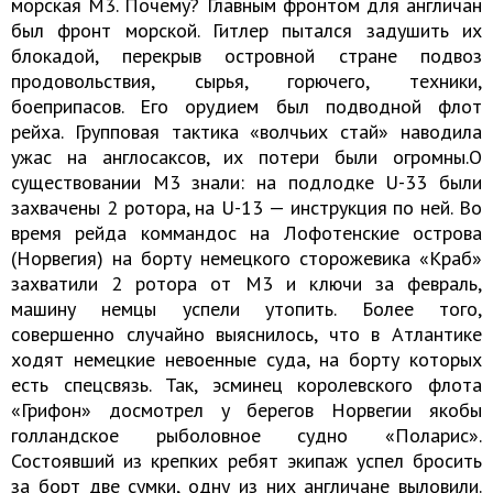
морская М3. Почему? Главным фронтом для англичан
был фронт морской. Гитлер пытался задушить их
блокадой, перекрыв островной стране подвоз
продовольствия, сырья, горючего, техники,
боеприпасов. Его орудием был подводной флот
рейха. Групповая тактика «волчьих стай» наводила
ужас на англосаксов, их потери были огромны.О
существовании М3 знали: на подлодке U-33 были
захвачены 2 ротора, на U-13 — инструкция по ней. Во
время рейда коммандос на Лофотенские острова
(Норвегия) на борту немецкого сторожевика «Краб»
захватили 2 ротора от М3 и ключи за февраль,
машину немцы успели утопить. Более того,
совершенно случайно выяснилось, что в Атлантике
ходят немецкие невоенные суда, на борту которых
есть спецсвязь. Так, эсминец королевского флота
«Грифон» досмотрел у берегов Норвегии якобы
голландское рыболовное судно «Поларис».
Состоявший из крепких ребят экипаж успел бросить
за борт две сумки, одну из них англичане выловили.