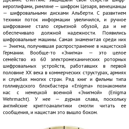
иероглифами, римляне — шифром Цезаря, венецианцы
— шифровальными дисками Альберти. С развитием
техники поток информации увеличился, и ручное
шифрование стало серьезной обузой, да и не
обеспечивало должной надежности. Появились
шифровальные машины. Самая знаменитая среди них
— Энигма, получившая распространение в нацистской
Германии. Вообще-то «Энигма» — это целое
семейство из 60 электромеханических роторных
шифровальных устройств, работавших в первой
половине XX века в коммерческих структурах, армиях
и службах многих стран. Ряд книг и фильмы типа
голливудского блокбастера «Enigma» познакомили
нас с немецкой военной «Энигмой» (Enigma
Wehrmacht). У нее — дурная слава, поскольку
английские криптоаналитики смогли читать ее
сообщения, и нацистам это вышло боком.