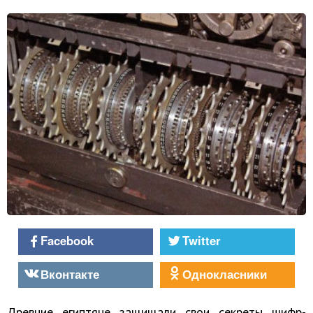
Facebook
Twitter
Вконтакте
Однокласники
Древние египтяне защищали свои секреты шифр-