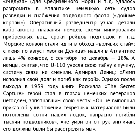
«Медуза» (для Средиземного моря) и т. д. Удалось
разгромить в Атлантике немецкую сеть судов
разведки и снабжения подводного флота («дойные
коровы»). Оперативный разведцентр узнал детали
каботажного плавания немцев, схемы минирования
прибрежных вод, сроки рейдов подлодок и т. д.
Морские конвои стали идти в обход «волчьих стай»:
с июня по август «волки Деница» нашли в Атлантике
лишь 4% конвоев, с сентября по декабрь — 18%. А
немцы, считая, что U-110 унесла свою тайну в пучину,
систему связи не сменили. Адмирал Дениц: «Лемп
исполнил свой долг и погиб как герой». Однако после
выхода в 1959 году книги Роскилла «The Secret
Capture» герой стал в глазах немецких ветеранов
негодяем, запятнавшим свою честь: «Он не выполнил
приказ об уничтожении секретных материалов! Были
потоплены сотни наших лодок, напрасно погибли
тысячи подводников», «не умри он от рук англичан,
его должны были бы расстрелять мы».