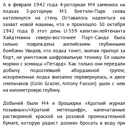
А в феврале 1942 года 4-роторная М4 заменила на
лодках 3-роторную М3. Блетчли-Парк снова
натолкнулся на стену. Оставалось надеяться на
захват новой машины, что и произошло 30 октября
1942 года. В этот день U-559 капитан-лейтенанта
Хайдтманна северо-восточнее Порт-Саида была
сильно повреждена английскими глубинными
бомбами. Увидев, что лодка тонет, экипаж прыгнул за
борт, не уничтожив шифровальную технику. Ее нашли
моряки с эсминца «Петард». Как только они передали
добычу подоспевшей абордажной группе,
искореженная лодка внезапно перевернулась, и двое
смельчаков (Colin Grazier, Antony Fasson) ушли с нею
на километровую глубину.
Добычей были М4 и брошюрки «Краткий журнал
позывных»/«Краткий метеошифр», напечатанные
растворимой краской на розовой промокательной
бумаге, которую радист должен бросать в воду при