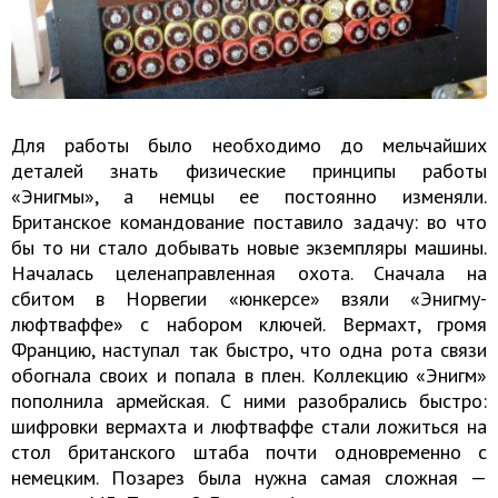
Для работы было необходимо до мельчайших
деталей знать физические принципы работы
«Энигмы», а немцы ее постоянно изменяли.
Британское командование поставило задачу: во что
бы то ни стало добывать новые экземпляры машины.
Началась целенаправленная охота. Сначала на
сбитом в Норвегии «юнкерсе» взяли «Энигму-
люфтваффе» с набором ключей. Вермахт, громя
Францию, наступал так быстро, что одна рота связи
обогнала своих и попала в плен. Коллекцию «Энигм»
пополнила армейская. С ними разобрались быстро:
шифровки вермахта и люфтваффе стали ложиться на
стол британского штаба почти одновременно с
немецким. Позарез была нужна самая сложная —