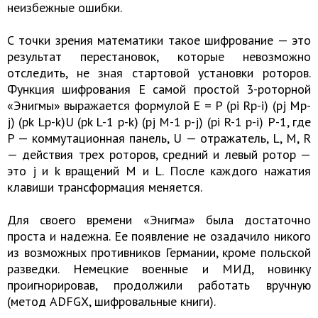
неизбежные ошибки.
С точки зрения математики такое шифрование — это
результат перестановок, которые невозможно
отследить, не зная стартовой установки роторов.
Функция шифрования Е самой простой 3-роторной
«Энигмы» выражается формулой E = P (pi Rp-i) (pj Mp-
j) (pk Lp-k)U (pk L-1 p-k) (pj M-1 p-j) (pi R-1 p-i) P-1, где
P — коммутационная панель, U — отражатель, L, M, R
— действия трех роторов, средний и левый ротор —
это j и k вращений M и L. После каждого нажатия
клавиши трансформация меняется.
Для своего времени «Энигма» была достаточно
проста и надежна. Ее появление не озадачило никого
из возможных противников Германии, кроме польской
разведки. Немецкие военные и МИД, новинку
проигнорировав, продолжили работать вручную
(метод ADFGX, шифровальные книги).