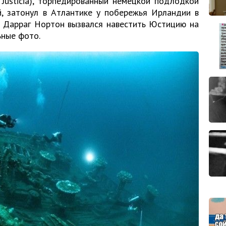
Justicia), торпедированный немецкой подлодкой
, затонул в Атлантике у побережья Ирландии в
к Дарраг Нортон вызвался навестить Юстицию на
ьные фото.