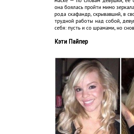
маске — по словам девушки, ее
она боялась пройти мимо зеркала
рода скафандр, скрывавший, в св
трудной работы над собой, девуш
себя: пусть и со шрамами, но сно
Кэти Пайпер