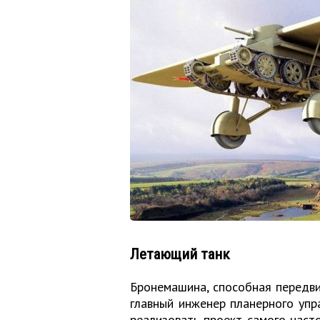
Летающий танк
Бронемашина, способная передвиг
главный инженер планерного упр
реализовать проект самого наст