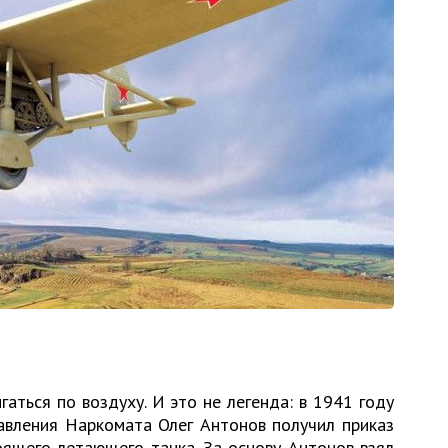
аться по воздуху. И это не легенда: в 1941 году
авления Наркомата Олег Антонов получил приказ
оящего летающего танка. За основу Антонов взял