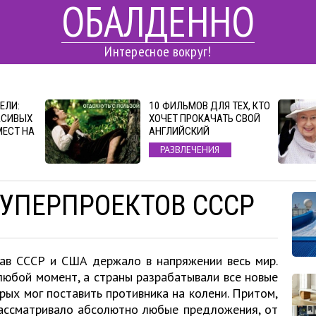
ОБАЛДЕННО
Интересное вокруг!
ЕЛИ:
10 ФИЛЬМОВ ДЛЯ ТЕХ, КТО
АСИВЫХ
ХОЧЕТ ПРОКАЧАТЬ СВОЙ
МЕСТ НА
АНГЛИЙСКИЙ
РАЗВЛЕЧЕНИЯ
СУПЕРПРОЕКТОВ СССР
ав СССР и США держало в напряжении весь мир.
любой момент, а страны разрабатывали все новые
рых мог поставить противника на колени. Притом,
рассматривало абсолютно любые предложения, от