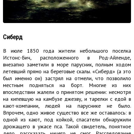
Сиберд
В июле 1850 года жители небольшого поселка
Истонс-Бич, расположенного в Род-Айленде,
внезапно заметили в море парусник, полным ходом
летевший прямо на береговые скалы. «Сиберд» (а это
был именно он) застрял на отмели, что позволило
местным подняться на борт. Многие из них
впоследствии жалели о принятом решении: несмотря
на кипевшую на камбузе джезву, и тарелки с едой в
кают-компании, людей на паруснике не было.
Впрочем, одно живое существо все же оставалось: в
одной из кают, под койкой, спасатели обнаружили
дрожащего в ужасе пса. Такой свидетель, понятное
дело, рассказать ничего не смог. Расследование