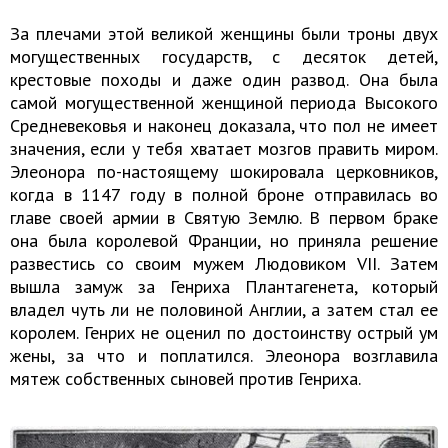
За плечами этой великой женщины были троны двух
могущественных государств, с десяток детей,
крестовые походы и даже один развод. Она была
самой могущественной женщиной периода Высокого
Средневековья и наконец доказала, что пол не имеет
значения, если у тебя хватает мозгов править миром.
Элеонора по-настоящему шокировала церковников,
когда в 1147 году в полной броне отправилась во
главе своей армии в Святую Землю. В первом браке
она была королевой Франции, но приняла решение
развестись со своим мужем Людовиком VII. Затем
вышла замуж за Генриха Плантагенета, который
владел чуть ли не половиной Англии, а затем стал ее
королем. Генрих не оценил по достоинству острый ум
жены, за что и поплатился. Элеонора возглавила
мятеж собственных сыновей против Генриха.