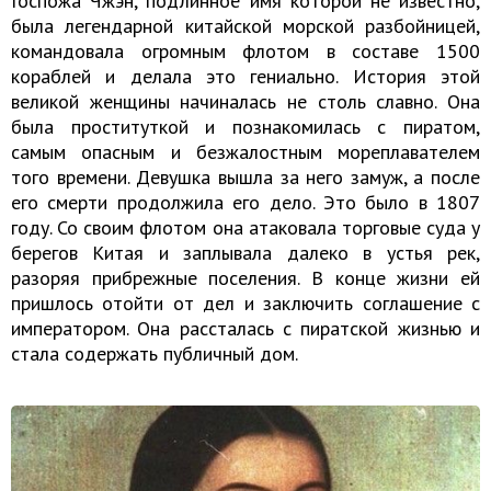
Госпожа Чжэн, подлинное имя которой не известно,
была легендарной китайской морской разбойницей,
командовала огромным флотом в составе 1500
кораблей и делала это гениально. История этой
великой женщины начиналась не столь славно. Она
была проституткой и познакомилась с пиратом,
самым опасным и безжалостным мореплавателем
того времени. Девушка вышла за него замуж, а после
его смерти продолжила его дело. Это было в 1807
году. Со своим флотом она атаковала торговые суда у
берегов Китая и заплывала далеко в устья рек,
разоряя прибрежные поселения. В конце жизни ей
пришлось отойти от дел и заключить соглашение с
императором. Она рассталась с пиратской жизнью и
стала содержать публичный дом.