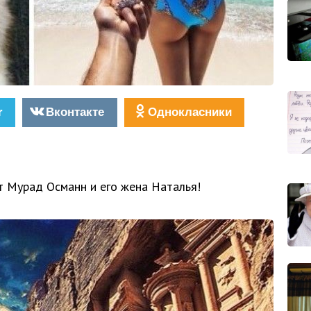
r
Вконтакте
Однокласники
т Мурад Османн и его жена Наталья!