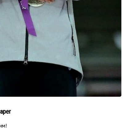
aper
им!