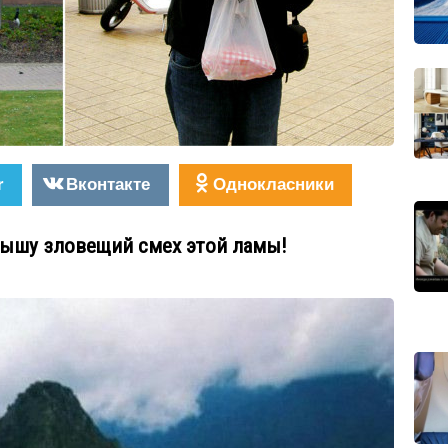
r
Вконтакте
Однокласники
слышу зловещий смех этой ламы!