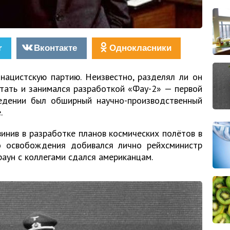
r
Вконтакте
Однокласники
нацистскую партию. Неизвестно, разделял ли он
отать и занимался разработкой «Фау-2» — первой
ведении был обширный научно-производственный
.
инив в разработке планов космических полётов в
о освобождения добивался лично рейхсминистр
раун с коллегами сдался американцам.