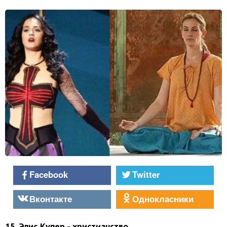
Facebook
Twitter
Вконтакте
Однокласники
15. Элис Купер - христианство