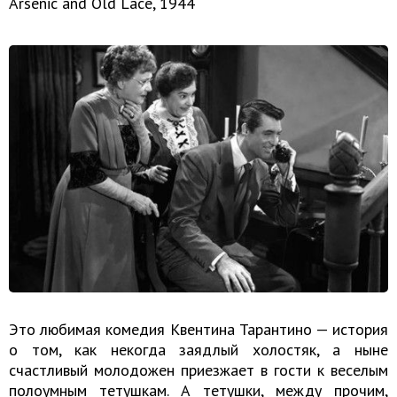
Arsenic and Old Lace, 1944
Это любимая комедия Квентина Тарантино — история
о том, как некогда заядлый холостяк, а ныне
счастливый молодожен приезжает в гости к веселым
полоумным тетушкам. А тетушки, между прочим,