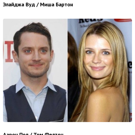
Элайджа Вуд / Миша Бартон
Аарон Пол / Том Фелтон