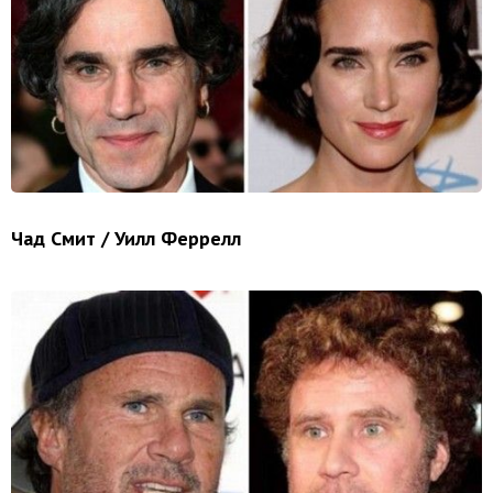
Чад Смит / Уилл Феррелл