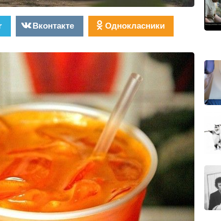
r
Вконтакте
Однокласники