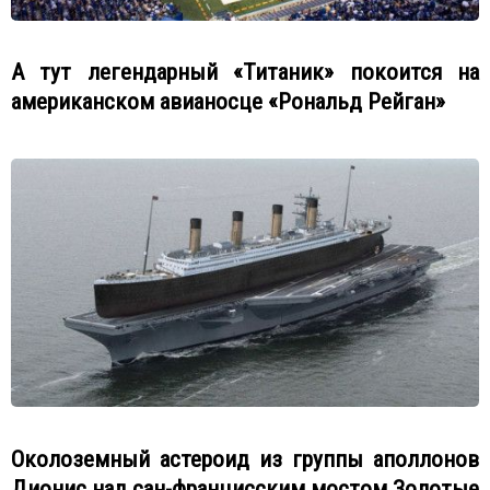
А тут легендарный «Титаник» покоится на
американском авианосце «Рональд Рейган»
Околоземный астероид из группы аполлонов
Дионис над сан-францисским мостом Золотые