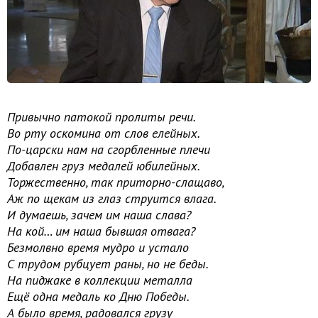
Привычно патокой пролиты речи.
Во рту оскомина от слов елейных.
По-царски нам на сгорбленные плечи
Добавлен груз медалей юбилейных.
Торжественно, так приторно-слащаво,
Аж по щекам из глаз струится влага.
И думаешь, зачем им наша слава?
На кой… им наша бывшая отвага?
Безмолвно время мудро и устало
С трудом рубцует раны, но не беды.
На пиджаке в коллекции металла
Ещё одна медаль ко Дню Победы.
А было время, радовался грузу