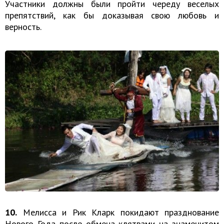
Участники должны были пройти череду веселых
препятствий, как бы доказывая свою любовь и
верность.
10.
Мелисса и Рик Кларк покидают празднование
Нового Года после обмена клятвами на знаменитом