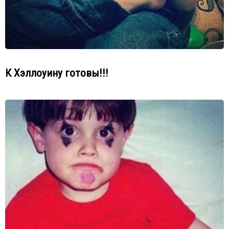
К Хэллоуину готовы!!!