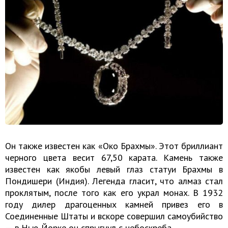
Он также известен как «Око Брахмы». Этот бриллиант
черного цвета весит 67,50 карата. Камень также
известен как якобы левый глаз статуи Брахмы в
Пондишери (Индия). Легенда гласит, что алмаз стал
проклятым, после того как его украл монах. В 1932
году дилер драгоценных камней привез его в
Соединенные Штаты и вскоре совершил самоубийство
— в Нью-Йорке он спрыгнул с небоскреба.