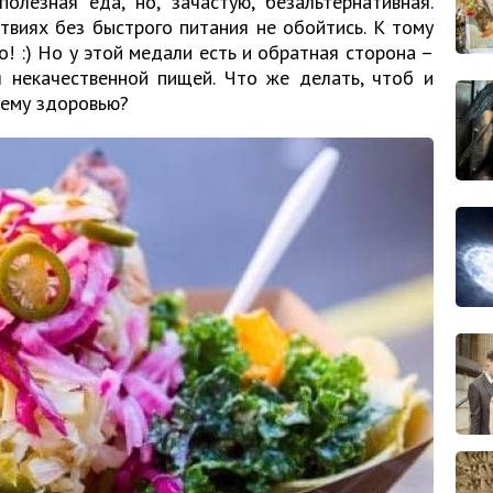
олезная еда, но, зачастую, безальтернативная.
виях без быстрого питания не обойтись. К тому
о! :) Но у этой медали есть и обратная сторона –
я некачественной пищей. Что же делать, чтоб и
воему здоровью?