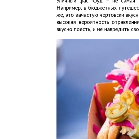
Уличный фаст-фуд – не самая п
Например, в бюджетных путешест
же, это зачастую чертовски вкусн
высокая вероятность отравлени
вкусно поесть, и не навредить с