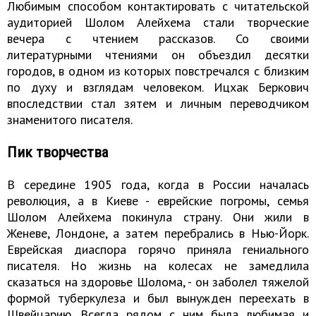
Любимым способом контактировать с читательской
аудиторией Шолом Алейхема стали творческие
вечера с чтением рассказов. Со своими
литературными чтениями он объездил десятки
городов, в одном из которых повстречался с близким
по духу и взглядам человеком. Ицхак Беркович
впоследствии стал зятем и личным переводчиком
знаменитого писателя.
Пик творчества
В середине 1905 года, когда в России началась
революция, а в Киеве - еврейские погромы, семья
Шолом Алейхема покинула страну. Они жили в
Женеве, Лондоне, а затем перебрались в Нью-Йорк.
Еврейская диаспора горячо приняла гениального
писателя. Но жизнь на колесах не замедлила
сказаться на здоровье Шолома, - он заболел тяжелой
формой туберкулеза и был вынужден переехать в
Швейцарию. Всегда рядом с ним была любимая и