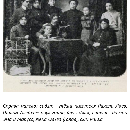
Cправа налево: сидят - тёща писателя Рахель Лоев,
Шолом-Алейхем, внук Ноте, дочь Ляля; стоят - дочери
Эма и Маруся, жена Ольга (Голда), сын Миша