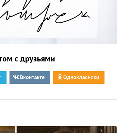
том с друзьями
r
Вконтакте
Однокласники