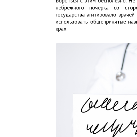
Бороться с этим бесполезно. Не
небрежного почерка со сторо
государства агитировало врачей 
использовать общепринятые назв
крах.