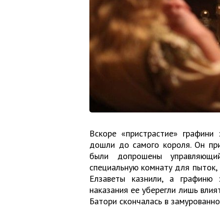
Вскоре «пристрастие» графини 
дошли до самого короля. Он при
были допрошены управляющи
специальную комнату для пыток, 
Елзаветы казнили, а графиню 
наказания ее уберегли лишь влия
Батори скончалась в замурованно