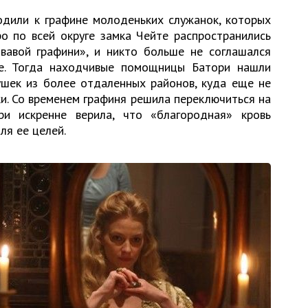
дили к графине молоденьких служанок, которых
ро по всей округе замка Чейте распространились
вавой графини», и никто больше не соглашался
е. Тогда находчивые помощницы Батори нашли
ушек из более отдаленных районов, куда еще не
и. Со временем графиня решила переключиться на
ри искренне верила, что «благородная» кровь
я ее целей.