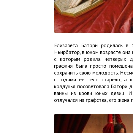
Елизавета Батори родилась в 
Ньирбатор, в юном возрасте она
с которым родила четверых де
графиня была просто помешена
сохранить свою молодость. Несм
с годами ее тело старело, а 
колдунья посоветовала Батори 
ванны из крови юных девиц. И
отлучался из графства, его жена