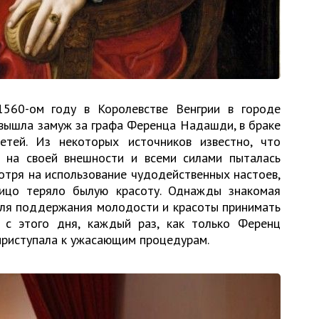
1560-ом году в Королевстве Венгрии в городе
 вышла замуж за графа Ференца Надашди, в браке
тей. Из некоторых источников известно, что
 на своей внешности и всеми силами пыталась
отря на использование чудодейственных настоев,
лицо теряло былую красоту. Однажды знакомая
для поддержания молодости и красоты принимать
 с этого дня, каждый раз, как только Ференц
 приступала к ужасающим процедурам.