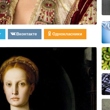
r
Вконтакте
Однокласники