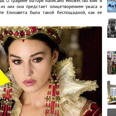
ы. О графине Батори написано множество книг и
 из них она предстает олицетворением ужаса и
ле Елизавета была такой беспощадной, как ее