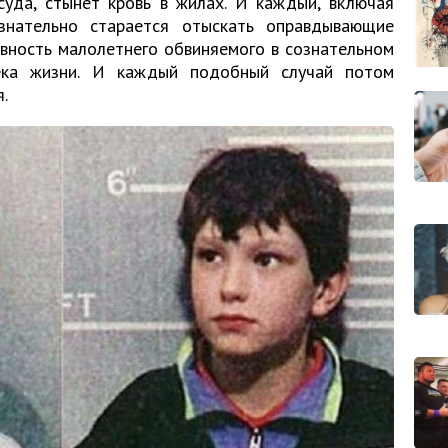
суда, стынет кровь в жилах. И каждый, включая
знательно старается отыскать оправдывающие
овность малолетнего обвиняемого в сознательном
ека жизни. И каждый подобный случай потом
.