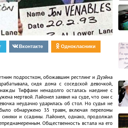
r
Вконтакте
Однокласники
етним подростком, обожавшим рестлинг и Дуэйна
драбатывала, сидя дома с соседской девочкой,
нажды Тиффани ненадолго осталась наедине с
жена мертвой. Лайонел заявил на суде, что они с
евочка неудачно ударилась об стол. Но судья не
 было обнаружено 35 травм, включая переломы
 синяки и ссадины. Лайонел, однако, продолжал
непреднамеренным. Общественность встала на его