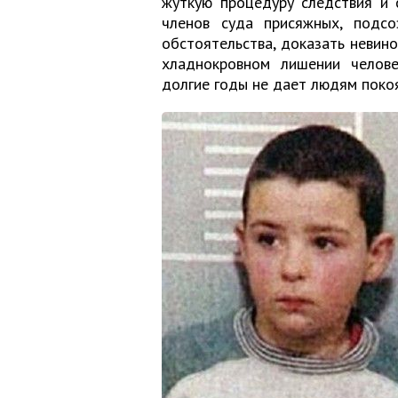
жуткую процедуру следствия и 
членов суда присяжных, подсо
обстоятельства, доказать невин
хладнокровном лишении челов
долгие годы не дает людям покоя