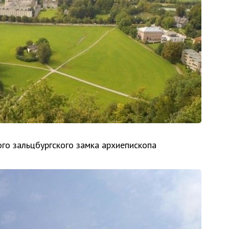
го зальцбургского замка архиепископа