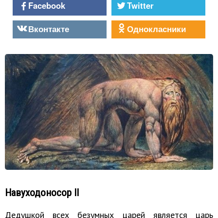
Facebook
Twitter
Вконтакте
Однокласники
Навуходоносор II
Дедушкой всех безумных царей является царь