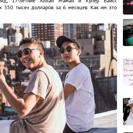
енд, 17-летние Аллан Маман и Купер Вайсс
х 350 тысяч долларов за 6 месяцев. Как им это