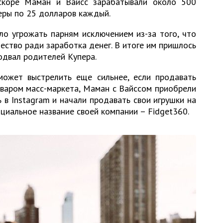
скоре Маман и Вайсс зарабатывали около 500
еры по 25 долларов каждый.
о угрожать парням исключением из-за того, что
ство ради заработка денег. В итоге им пришлось
одвал родителей Купера.
может выстрелить еще сильнее, если продавать
оваром масс-маркета, Маман с Вайссом приобрели
 в Instagram и начали продавать свои игрушки на
ициальное название своей компании – Fidget360.