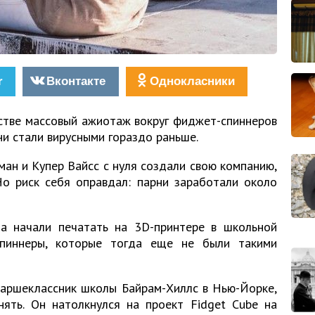
r
Вконтакте
Однокласники
стве массовый ажиотаж вокруг фиджет-спиннеров
ни стали вирусными гораздо раньше.
ан и Купер Вайсс с нуля создали свою компанию,
Но риск себя оправдал: парни заработали около
та начали печатать на 3D-принтере в школьной
спиннеры, которые тогда еще не были такими
таршеклассник школы Байрам-Хиллс в Нью-Йорке,
нять. Он натолкнулся на проект Fidget Cube на