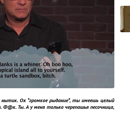
 нытик. Ох *громкое рыдание*, ты имеешь целый
 Ф@к. Ты. А у меня только черепашья песочница,