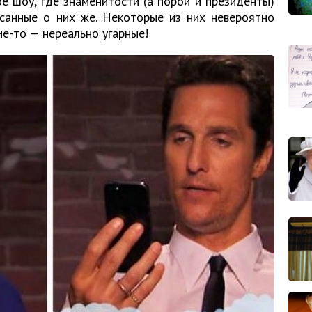
е шоу, где знаменитости (а порой и президенты)
исанные о них же. Некоторые из них невероятно
ие-то — нереально угарные!