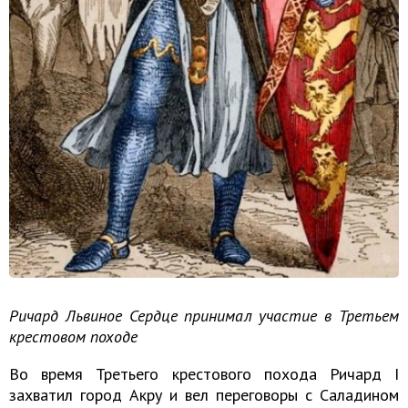
Ричард Львиное Сердце принимал участие в Третьем
крестовом походе
Во время Третьего крестового похода Ричард I
захватил город Акру и вел переговоры с Саладином