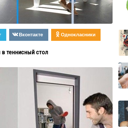
r
Вконтакте
Однокласники
я в теннисный стол