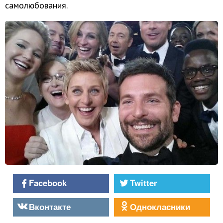
самолюбования.
Facebook
Twitter
Вконтакте
Однокласники