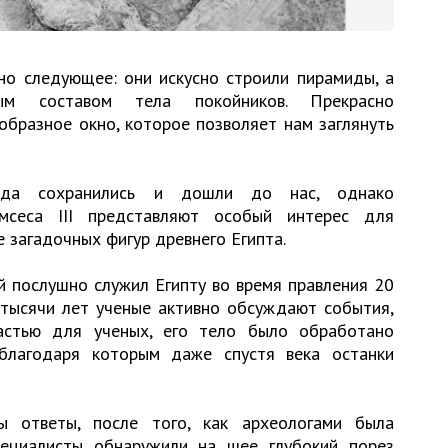
но следующее: они искусно строили пирамиды, а
ым составом тела покойников. Прекрасно
образное окно, которое позволяет нам заглянуть
ода сохранились и дошли до нас, однако
мсеса III представляют особый интерес для
е загадочных фигур древнего Египта.
й послушно служил Египту во время правления 20
 тысячи лет ученые активно обсуждают события,
астью для ученых, его тело было обработано
благодаря которым даже спустя века останки
 ответы, после того, как археологами была
пециалисты обнаружили на шее глубокий порез