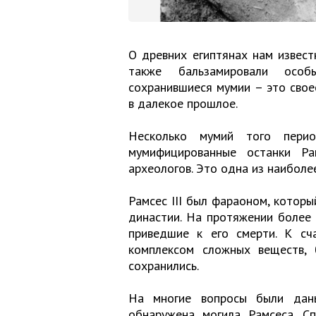
О древних египтянах нам извест
также бальзамировали особ
сохранившиеся мумии – это свое
в далекое прошлое.
Несколько мумий того пери
мумифицированные останки Ра
археологов. Это одна из наиболе
Рамсес III был фараоном, которы
династии. На протяжении более
приведшие к его смерти. К сч
комплексом сложных веществ, 
сохранились.
На многие вопросы были даны
обнаружена могила Рамсеса. С